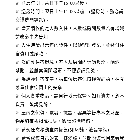
♕ 進房時間：當日下午15:00以後。
♕ 退房時間：翌日上午11:00以前。(退房時，務必請
交還房門鑰匙)。
♕ 當天請依約定人數入住，人數或房間數量若有增減
請務必事先告知。
♕ 入住時請出示您的證件，以便辦理登記，並繳付住
宿費用或尾款。
♕ 為維護住宿環境，室內及房間內請勿吸煙、酗酒、
聚賭，並嚴禁開趴吸毒，不便處請見諒。
♕ 為維護住宿安寧，請每位房客保持輕聲細語，相互
尊重住宿空間上的安寧。
♕ 個人貴重物品、請自行妥善保管、如有遺失，恕不
負責，敬請見諒。
♕ 屋內之傢俱、電器、擺設、器具等皆為本之財產，
物品如有折損或遺失，敬請照價賠償。
♕ 請勿任意移動室內擺設(如床舖、液晶電視)。
♕ 請當成您自己的家一樣愛護，並期盼您常回來看我